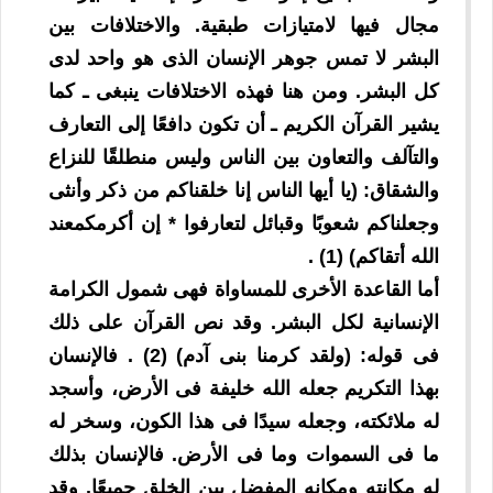
مجال فيها لامتيازات طبقية. والاختلافات بين
البشر لا تمس جوهر الإنسان الذى هو واحد لدى
كل البشر. ومن هنا فهذه الاختلافات ينبغى ـ كما
يشير القرآن الكريم ـ أن تكون دافعًا إلى التعارف
والتآلف والتعاون بين الناس وليس منطلقًا للنزاع
والشقاق: (يا أيها الناس إنا خلقناكم من ذكر وأنثى
وجعلناكم شعوبًا وقبائل لتعارفوا * إن أكرمكمعند
الله أتقاكم) (1) .
أما القاعدة الأخرى للمساواة فهى شمول الكرامة
الإنسانية لكل البشر. وقد نص القرآن على ذلك
فى قوله: (ولقد كرمنا بنى آدم) (2) . فالإنسان
بهذا التكريم جعله الله خليفة فى الأرض، وأسجد
له ملائكته، وجعله سيدًا فى هذا الكون، وسخر له
ما فى السموات وما فى الأرض. فالإنسان بذلك
له مكانته ومكانه المفضل بين الخلق جميعًا. وقد