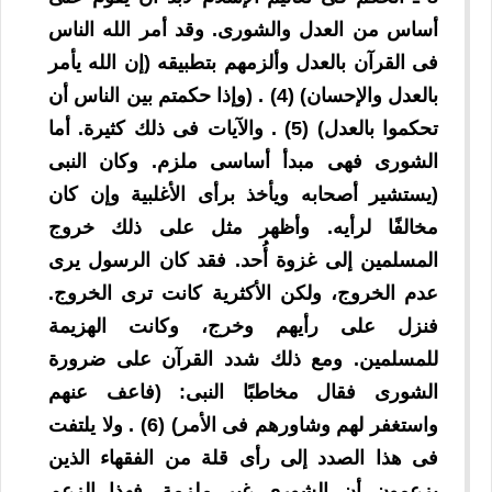
أساس من العدل والشورى. وقد أمر الله الناس
فى القرآن بالعدل وألزمهم بتطبيقه (إن الله يأمر
بالعدل والإحسان) (4) . (وإذا حكمتم بين الناس أن
تحكموا بالعدل) (5) . والآيات فى ذلك كثيرة. أما
الشورى فهى مبدأ أساسى ملزم. وكان النبى
(يستشير أصحابه ويأخذ برأى الأغلبية وإن كان
مخالفًا لرأيه. وأظهر مثل على ذلك خروج
المسلمين إلى غزوة أُحد. فقد كان الرسول يرى
عدم الخروج، ولكن الأكثرية كانت ترى الخروج.
فنزل على رأيهم وخرج، وكانت الهزيمة
للمسلمين. ومع ذلك شدد القرآن على ضرورة
الشورى فقال مخاطبًا النبى: (فاعف عنهم
واستغفر لهم وشاورهم فى الأمر) (6) . ولا يلتفت
فى هذا الصدد إلى رأى قلة من الفقهاء الذين
يزعمون أن الشورى غير ملزمة. فهذا الزعم